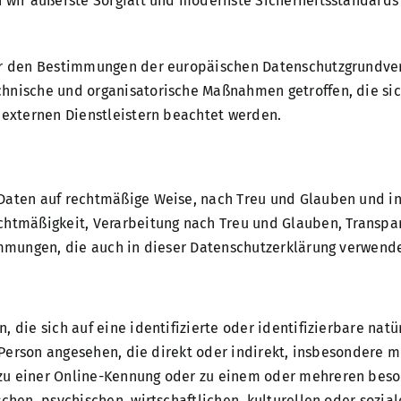
n wir äußerste Sorgfalt und modernste Sicherheitsstandards
wir den Bestimmungen der europäischen Datenschutzgrundv
nische und organisatorische Maßnahmen getroffen, die sich
 externen Dienstleistern beachtet werden.
aten auf rechtmäßige Weise, nach Treu und Glauben und in 
htmäßigkeit, Verarbeitung nach Treu und Glauben, Transpar
immungen, die auch in dieser Datenschutzerklärung verwend
 die sich auf eine identifizierte oder identifizierbare nat
e Person angesehen, die direkt oder indirekt, insbesondere 
u einer Online-Kennung oder zu einem oder mehreren beson
hen, psychischen, wirtschaftlichen, kulturellen oder sozial